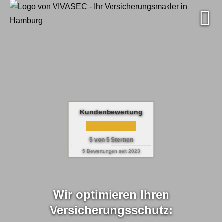
Kundenbewertung
5
von
5
Sternen
5
Bewertungen seit 2023
Wir optimieren Ihren
Versicherungsschutz: