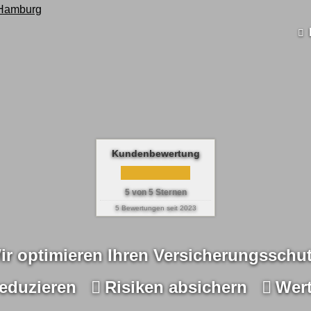
Kundenbewertung
5
von
5
Sternen
5
Bewertungen seit 2023
ir optimieren Ihren Versicherungsschut
eduzieren
Risiken absichern
Wert